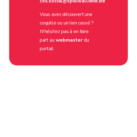
css.social@spw.wallonie.be
Vous avez découvert une
coquille ou un lien cassé ?
N'hésitez pas à en faire
part au
webmaster
du
portail.