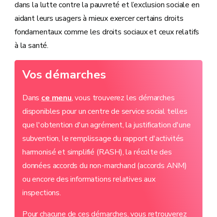
dans la lutte contre la pauvreté et l’exclusion sociale en
aidant leurs usagers à mieux exercer certains droits
fondamentaux comme les droits sociaux et ceux relatifs
à la santé.
Vos démarches
Dans
ce menu
, vous trouverez les démarches
disponibles pour un centre de service social telles
que l'obtention d'un agrément, la justification d'une
subvention, le remplissage du rapport d'activités
harmonisé et simplifié (RASH), la récolte des
données accords du non-marchand (accords ANM)
ou encore des informations relatives aux
inspections.
Pour chacune de ces démarches, vous retrouverez