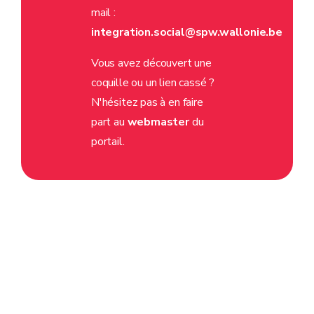
mail :
integration.social@spw.wallonie.be
Vous avez découvert une
coquille ou un lien cassé ?
N'hésitez pas à en faire
part au
webmaster
du
portail.